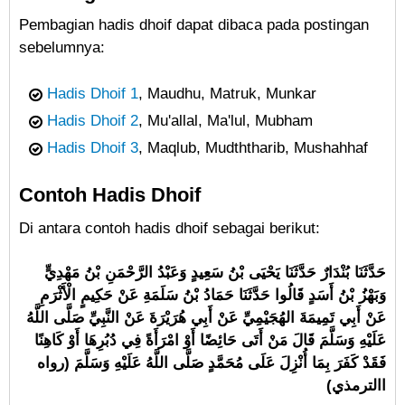
Pembagian hadis dhoif dapat dibaca pada postingan
sebelumnya:
Hadis Dhoif 1
, Maudhu, Matruk, Munkar
Hadis Dhoif 2
, Mu'allal, Ma'lul, Mubham
Hadis Dhoif 3
, Maqlub, Mudththarib, Mushahhaf
Contoh Hadis Dhoif
Di antara contoh hadis dhoif sebagai berikut:
حَدَّثَنَا بُنْدَارٌ حَدَّثَنَا يَحْيَى بْنُ سَعِيدٍ وَعَبْدُ الرَّحْمَنِ بْنُ مَهْدِيٍّ
وَبَهْزُ بْنُ أَسَدٍ قَالُوا حَدَّثَنَا حَمَادُ بْنُ سَلَمَةِ عَنْ حَكِيمٍ الْأَثْرَمِ
عَنْ أَبِي تَمِيمَةَ الهُجَيْمِيِّ عَنْ أَبِي هُرَيْرَةَ
عَنْ النَّبِيِّ صَلَّى اللَّهُ
عَلَيْهِ وَسَلَّمَ قَالَ مَنْ أَتَى حَائِضًا أَوْ امْرَأَةً فِي دُبُرِهَا أَوْ كَاهِنًا
فَقَدْ كَفَرَ بِمَا أُنْزِلَ عَلَى مُحَمَّدٍ صَلَّى اللَّهُ عَلَيْهِ وَسَلَّمَ (رواه
االترمذي)