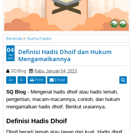
Beranda
Ulumul Hadis
04
Definisi Hadis Dhoif dan Hukum
Jan
Mengamalkannya
2023
SQ Blog
Rabu, Januari 04, 2023
A
+
A
-
Print
Email
SQ Blog
- Mengenal hadis dhoif atau hadis lemah,
pengertian, macam-macamnya,
contoh,
dan hukum
mengamalkan hadis dhoif. Berikut uraiannya.
Definisi Hadis Dhoif
Dhoif berarti lemah atau lawan dari kuat. Hadis dhoif