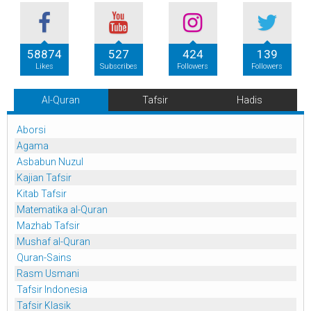
58874
527
424
139
Likes
Subscribes
Followers
Followers
Al-Quran
Tafsir
Hadis
Aborsi
Agama
Asbabun Nuzul
Kajian Tafsir
Kitab Tafsir
Matematika al-Quran
Mazhab Tafsir
Mushaf al-Quran
Quran-Sains
Rasm Usmani
Tafsir Indonesia
Tafsir Klasik