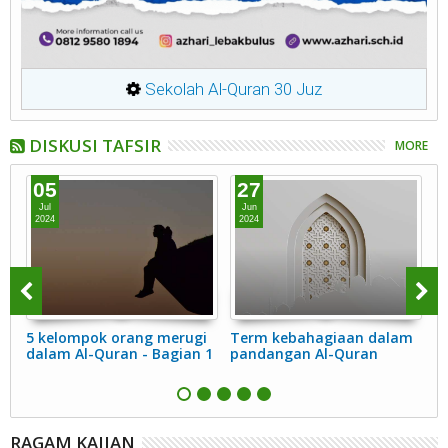
Sekolah Al-Quran 30 Juz
DISKUSI TAFSIR
MORE
05
27
Jul
Jun
2024
2024
2
i
5 kelompok orang merugi
Term kebahagiaan dalam
T
dalam Al-Quran - Bagian 1
pandangan Al-Quran
p
RAGAM KAJIAN