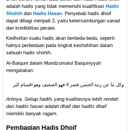
adalah hadis yang tidak memenuhi
kualifikasi
Hadis
Shohih
dan
Hadis Hasan
.
Penyebab hadis dhoif
dapat dibagi menjadi 2, yaitu ketersambungan sanad
dan kredibilitas perawi.
Kedhoifan suatu hadis akan berbeda-beda, seperti
halnya perbedaan pada tingkat keshohihan dalam
sebuah hadis shohih.
Al-Baiquni dalam Mandzumatul Baiquniyyah
mengatakan:
وكل ما عن رتبة الحسن قصر # فهو الضعيف وهو اقسام كثر
Artinya, Setiap hadits yang kualitasnya lebih rendah
dari hadits hasan adalah dhaif dan hadits dhaif
memiliki banyak ragam.
Pembagian Hadis Dhoif