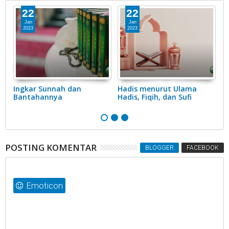
22
22
Jan
Jan
2023
2023
Ingkar Sunnah dan
Hadis menurut Ulama
P
Bantahannya
Hadis, Fiqih, dan Sufi
A
POSTING KOMENTAR
BLOGGER
FACEBOOK
Emoticon